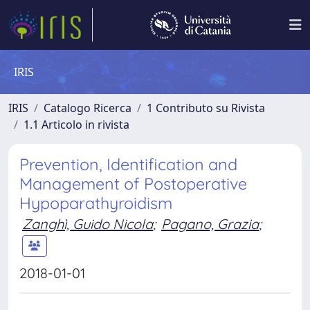
IRIS
IRIS
Catalogo Ricerca
1 Contributo su Rivista
1.1 Articolo in rivista
Prevention, Identification and
Management of Postoperative
Hypoparathyroidism
Zanghì, Guido Nicola
;
Pagano, Grazia
;
2018-01-01