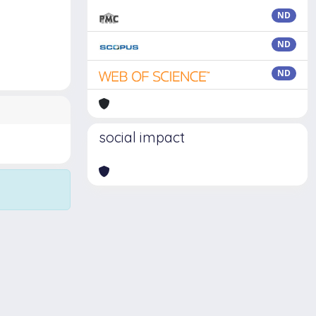
ND
ND
ND
social impact