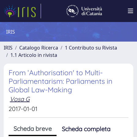
IRIS
IRIS
Catalogo Ricerca
1 Contributo su Rivista
1.1 Articolo in rivista
From ‘Authorisation' to Multi-
Parliamentarism: Parliaments in
Global Law-Making
Vosa G
2017-01-01
Scheda breve
Scheda completa