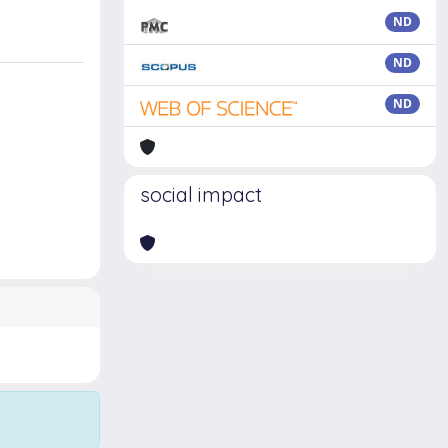
ND
ND
ND
social impact