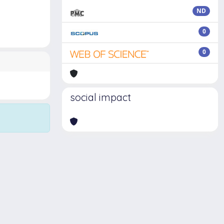
ND
0
0
social impact