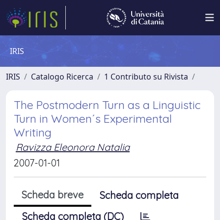
IRIS
IRIS
Catalogo Ricerca
1 Contributo su Rivista
The Postmodern Turn as a Linguistic
Turn in Women´s Experimental
Writing
Ravizza Eleonora Natalia
2007-01-01
Scheda breve
Scheda completa
Scheda completa (DC)