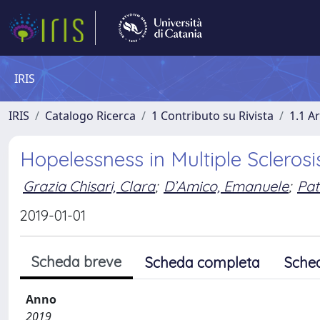
IRIS
IRIS
Catalogo Ricerca
1 Contributo su Rivista
1.1 Ar
Hopelessness in Multiple Scleros
Grazia Chisari, Clara
;
D’Amico, Emanuele
;
Pat
2019-01-01
Scheda breve
Scheda completa
Sche
Anno
2019