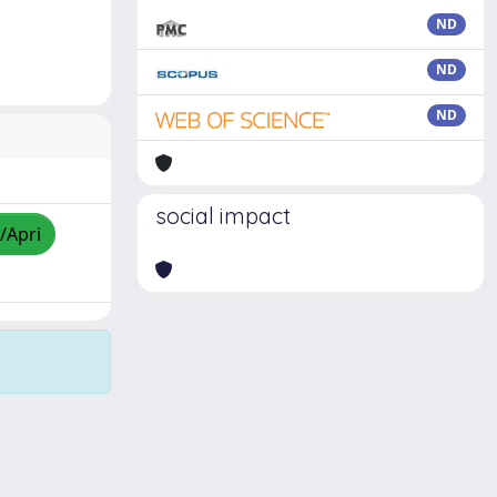
ND
ND
ND
social impact
/Apri