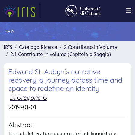
IRIS
IRIS
Catalogo Ricerca
2 Contributo in Volume
2.1 Contributo in volume (Capitolo o Saggio)
Edward St. Aubyn’s narrative
recovery: a journey across time and
space to redefine an identity
Di Gregorio G
2019-01-01
Abstract
Tanto la letteratura quanto gli studi linguistici e