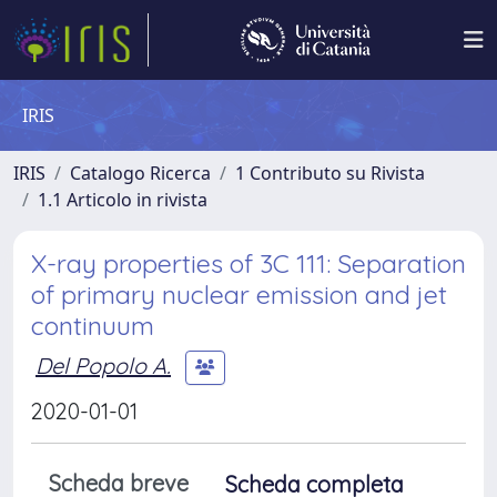
IRIS
IRIS
Catalogo Ricerca
1 Contributo su Rivista
1.1 Articolo in rivista
X-ray properties of 3C 111: Separation
of primary nuclear emission and jet
continuum
Del Popolo A.
2020-01-01
Scheda breve
Scheda completa