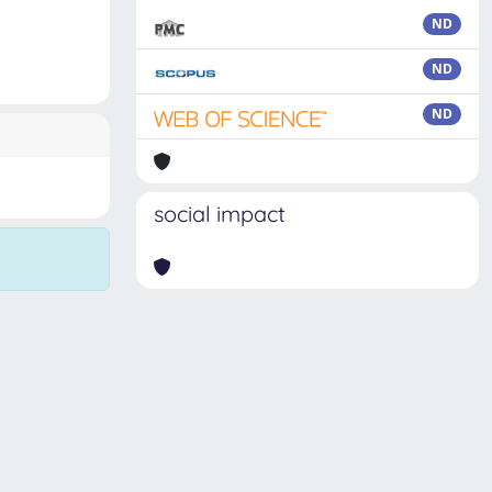
ND
ND
ND
social impact