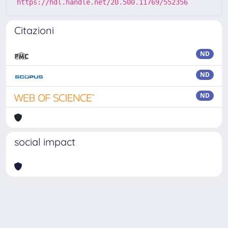
https://hdl.handle.net/20.500.11769/552356
Citazioni
ND
ND
ND
social impact
Powered by
IRIS
-
about IRIS
-