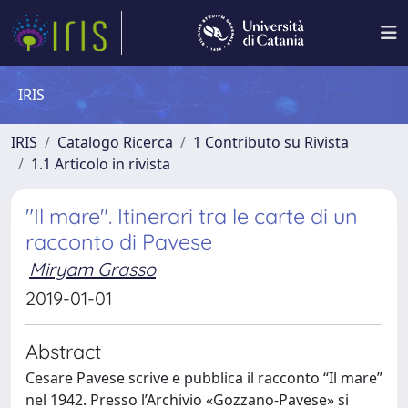
IRIS
IRIS
Catalogo Ricerca
1 Contributo su Rivista
1.1 Articolo in rivista
"Il mare". Itinerari tra le carte di un
racconto di Pavese
Miryam Grasso
2019-01-01
Abstract
Cesare Pavese scrive e pubblica il racconto “Il mare”
nel 1942. Presso l’Archivio «Gozzano-Pavese» si