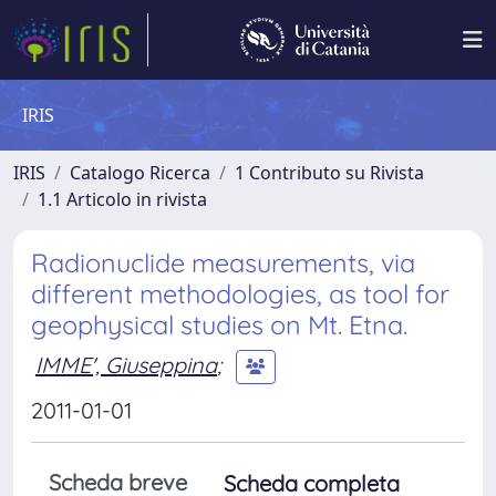
IRIS
IRIS
Catalogo Ricerca
1 Contributo su Rivista
1.1 Articolo in rivista
Radionuclide measurements, via
different methodologies, as tool for
geophysical studies on Mt. Etna.
IMME', Giuseppina
;
2011-01-01
Scheda breve
Scheda completa