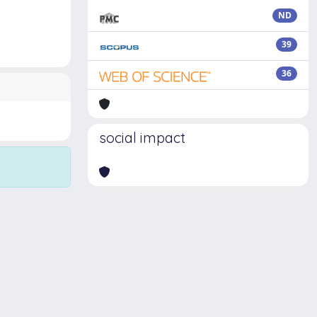
ND
39
36
social impact