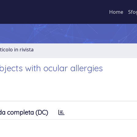
Home
Sfo
ticolo in rivista
bjects with ocular allergies
da completa (DC)