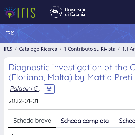
IRIS
IRIS
Catalogo Ricerca
1 Contributo su Rivista
1.1 Ar
Diagnostic investigation of the 
(Floriana, Malta) by Mattia Preti
Paladini G.
;
2022-01-01
Scheda breve
Scheda completa
Sched