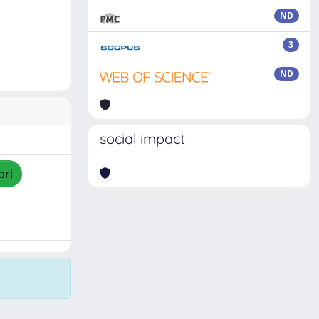
ND
3
ND
social impact
pri