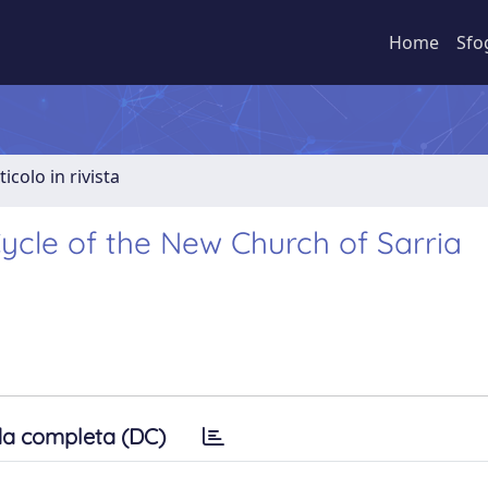
Home
Sfo
ticolo in rivista
Cycle of the New Church of Sarria
a completa (DC)