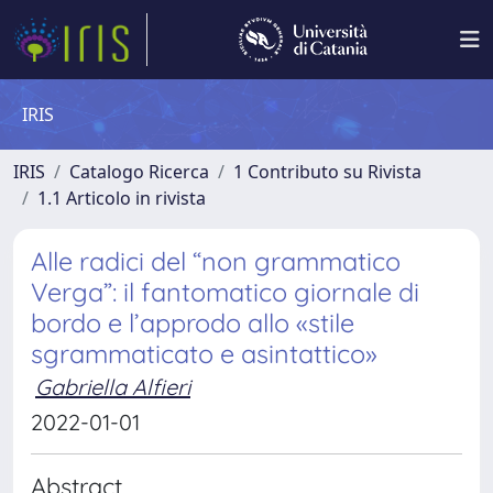
IRIS
IRIS
Catalogo Ricerca
1 Contributo su Rivista
1.1 Articolo in rivista
Alle radici del “non grammatico
Verga”: il fantomatico giornale di
bordo e l’approdo allo «stile
sgrammaticato e asintattico»
Gabriella Alfieri
2022-01-01
Abstract