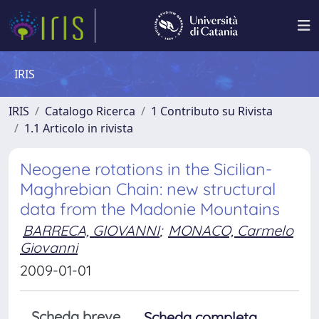
IRIS
IRIS
Catalogo Ricerca
1 Contributo su Rivista
1.1 Articolo in rivista
Neogene rotations in the Sicilian-
Maghrebian Chain: new structural
data from the Madonie Mountains
BARRECA, GIOVANNI
;
MONACO, Carmelo
Giovanni
2009-01-01
Scheda breve
Scheda completa