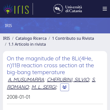
IRIS
IRIS
Catalogo Ricerca
1 Contributo su Rivista
1.1 Articolo in rivista
On the magnitude of the 8Li(4He,
n)11B reaction cross section at the
big-bang temperature
A. MUSUMARRA
;
CHERUBINI, SILVIO
;
S.
ROMANO
;
M. L. SERGI
;
2008-01-01