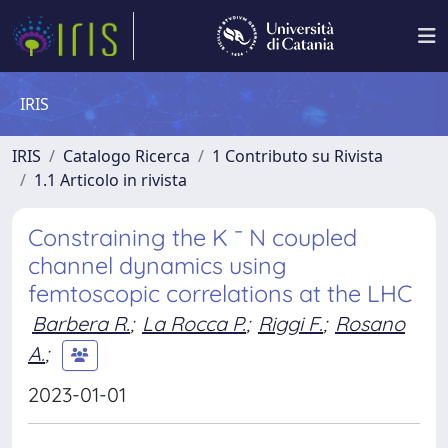
IRIS
IRIS
Catalogo Ricerca
1 Contributo su Rivista
1.1 Articolo in rivista
Constraining the K ¯ N coupled
channel dynamics using
femtoscopic correlations at the LHC
Barbera R.
;
La Rocca P.
;
Riggi F.
;
Rosano
A.
;
2023-01-01