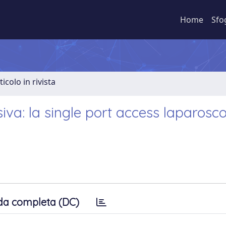
Home
Sfo
ticolo in rivista
iva: la single port access laparosc
da completa (DC)