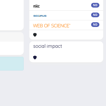
ND
ND
ND
social impact