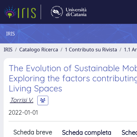
IRIS
IRIS
Catalogo Ricerca
1 Contributo su Rivista
1.1 Ar
The Evolution of Sustainable Mo
Exploring the factors contributin
Living Spaces
Torrisi V.
2022-01-01
Scheda breve
Scheda completa
Sche