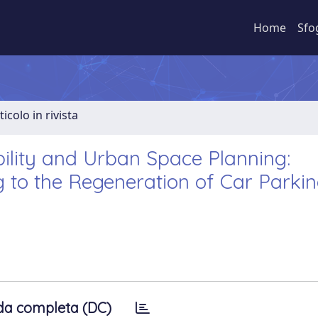
Home
Sfo
ticolo in rivista
bility and Urban Space Planning:
g to the Regeneration of Car Parkin
da completa (DC)