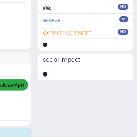
ND
41
ND
social impact
alizza/Apri