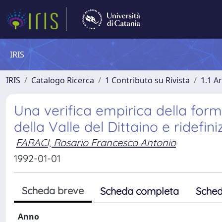
IRIS
IRIS
Catalogo Ricerca
1 Contributo su Rivista
1.1 Ar
Una verifica empirica della form
della Valle del Dittaino e ridefin
FARACI, Rosario Francesco Antonio
1992-01-01
Scheda breve
Scheda completa
Sched
Anno