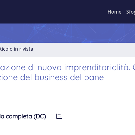
Home
Sfo
ticolo in rivista
azione di nuova imprenditorialità.
izione del business del pane
a completa (DC)