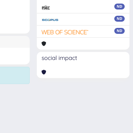
ND
ND
ND
social impact