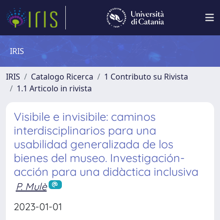
IRIS
IRIS
Catalogo Ricerca
1 Contributo su Rivista
1.1 Articolo in rivista
Visibile e invisibile: caminos
interdisciplinarios para una
usabilidad generalizada de los
bienes del museo. Investigación-
acción para una didàctica inclusiva
P. Mulè
2023-01-01