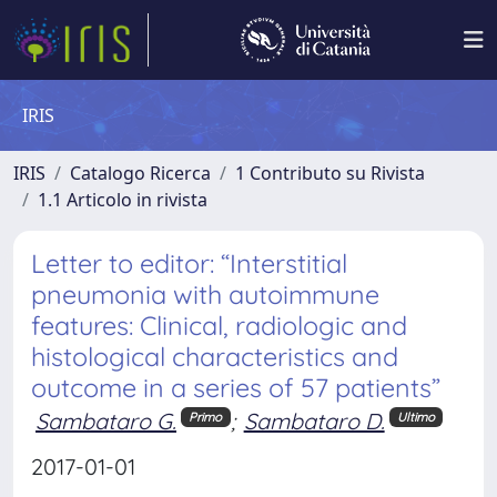
IRIS
IRIS
Catalogo Ricerca
1 Contributo su Rivista
1.1 Articolo in rivista
Letter to editor: “Interstitial
pneumonia with autoimmune
features: Clinical, radiologic and
histological characteristics and
outcome in a series of 57 patients”
Sambataro G.
;
Sambataro D.
Primo
Ultimo
2017-01-01