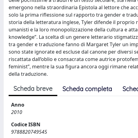
delle pochissime a tradurre un testo secolare, sta nella
emergono nella straordinaria Epistola al lettore che 
solo la prima riflessione sul rapporto tra gender e trad
storia della letteratura inglese, Tyler difende il proprio 
umanisti e la loro monopolizzazione della cultura e atta
knowledge”. La scelta di un genere letterario stigmatiz
tra gender e traduzione fanno di Margaret Tyler un impo
sono state ignorate ed escluse dal canone per diversi sec
riscattata dall’oblio e consacrata come autrice protofem
feminist”, mentre la sua figura ancora oggi rimane relat
della traduzione.
Scheda breve
Scheda completa
Sche
Anno
2010
Codice ISBN
9788820749545