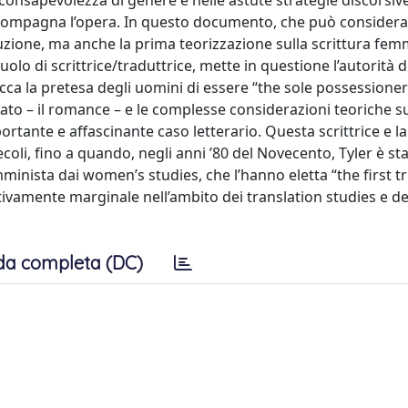
 consapevolezza di genere e nelle astute strategie discorsiv
accompagna l’opera. In questo documento, che può considera
uzione, ma anche la prima teorizzazione sulla scrittura femm
ruolo di scrittrice/traduttrice, mette in questione l’autorità d
cca la pretesa degli uomini di essere “the sole possessioner
zato – il romance – e le complesse considerazioni teoriche s
rtante e affascinante caso letterario. Questa scrittrice e l
oli, fino a quando, negli anni ’80 del Novecento, Tyler è st
minista dai women’s studies, che l’hanno eletta “the first t
ivamente marginale nell’ambito dei translation studies e del
da completa (DC)