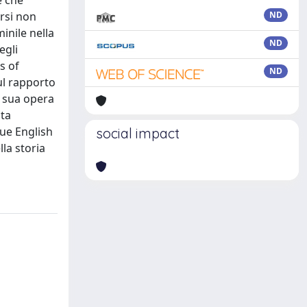
e che
rsi non
ND
inile nella
ND
egli
s of
ND
ul rapporto
a sua opera
ata
rue English
social impact
la storia