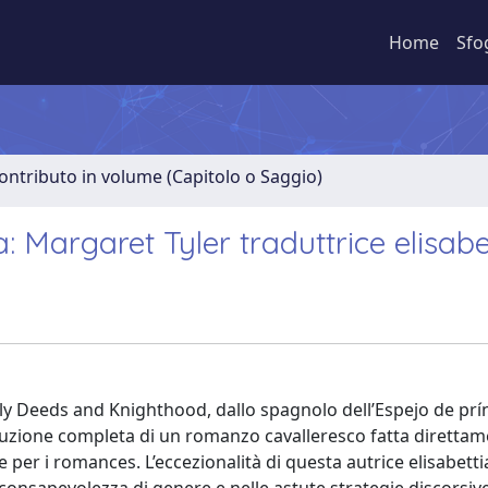
Home
Sfo
ontributo in volume (Capitolo o Saggio)
a: Margaret Tyler traduttrice elisab
ly Deeds and Knighthood, dallo spagnolo dell’Espejo de prí
duzione completa di un romanzo cavalleresco fatta direttam
se per i romances. L’eccezionalità di questa autrice elisabett