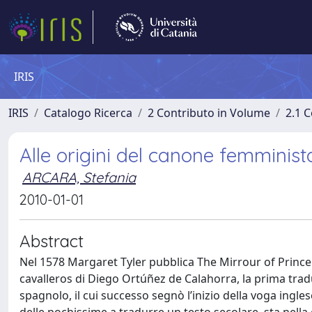
IRIS
IRIS
Catalogo Ricerca
2 Contributo in Volume
2.1 C
Alle origini del canone femminist
ARCARA, Stefania
2010-01-01
Abstract
Nel 1578 Margaret Tyler pubblica The Mirrour of Prince
cavalleros di Diego Ortúñez de Calahorra, la prima tra
spagnolo, il cui successo segnò l’inizio della voga ingle