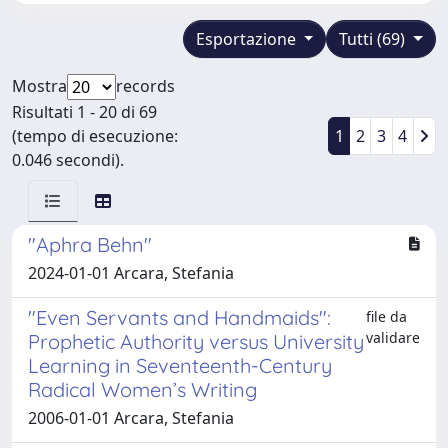
Esportazione
Tutti (69)
Mostra
records
Risultati 1 - 20 di 69
(tempo di esecuzione:
1
2
3
4
0.046 secondi).
"Aphra Behn"
2024-01-01 Arcara, Stefania
"Even Servants and Handmaids":
file da
validare
Prophetic Authority versus University
Learning in Seventeenth-Century
Radical Women’s Writing
2006-01-01 Arcara, Stefania