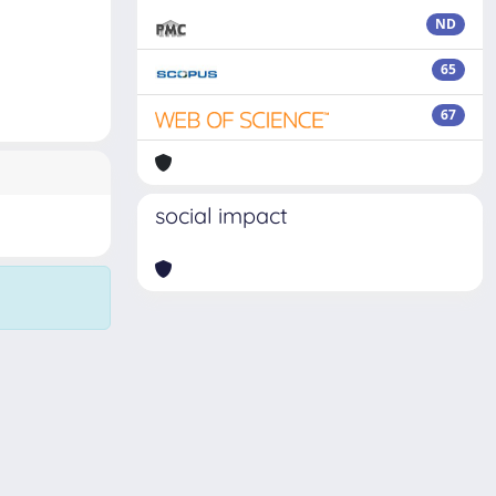
ND
65
67
social impact