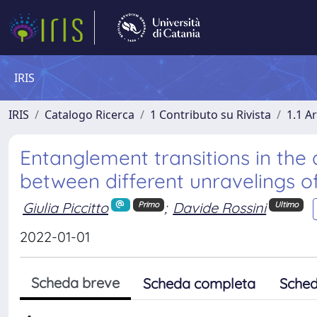
IRIS
IRIS
Catalogo Ricerca
1 Contributo su Rivista
1.1 Ar
Entanglement transitions in the
between different unravelings o
Giulia Piccitto
;
Davide Rossini
Primo
Ultimo
2022-01-01
Scheda breve
Scheda completa
Sched