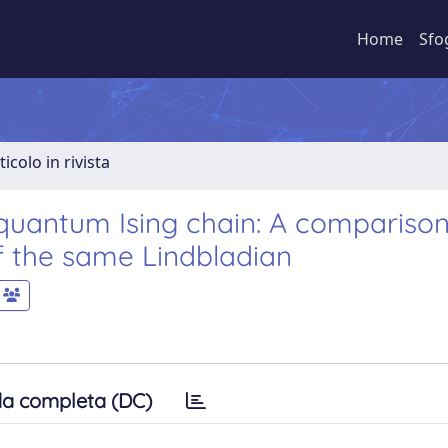
Home
Sfo
ticolo in rivista
 quantum Ising chain: A compariso
f the same Lindbladian
a completa (DC)