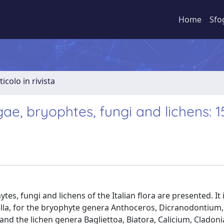
Home
Sfo
ticolo in rivista
gae, bryophtes, fungi and lichens: 1
es, fungi and lichens of the Italian flora are presented. It
lla, for the bryophyte genera Anthoceros, Dicranodontium, 
nd the lichen genera Bagliettoa, Biatora, Calicium, Cladoni