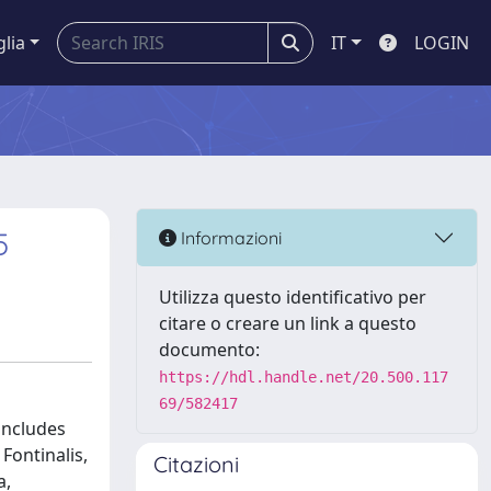
glia
IT
LOGIN
5
Informazioni
Utilizza questo identificativo per
citare o creare un link a questo
documento:
https://hdl.handle.net/20.500.117
69/582417
 includes
Fontinalis,
Citazioni
a,