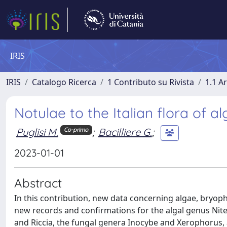
IRIS
IRIS
Catalogo Ricerca
1 Contributo su Rivista
1.1 Ar
Notulae to the Italian flora of al
Puglisi M.
;
Bacilliere G.
;
Co-primo
2023-01-01
Abstract
In this contribution, new data concerning algae, bryophyt
new records and confirmations for the algal genus Nite
and Riccia, the fungal genera Inocybe and Xerophorus, a