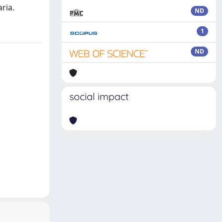
ria.
ND
1
ND
social impact