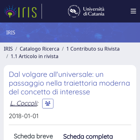
IRIS
IRIS
Catalogo Ricerca
1 Contributo su Rivista
1.1 Articolo in rivista
Dal volgare all'universale: un
passaggio nella traiettoria moderna
del concetto di interesse
L. Coccoli
;
2018-01-01
Scheda breve
Scheda completa