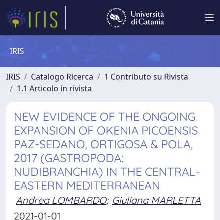
IRIS
IRIS
Catalogo Ricerca
1 Contributo su Rivista
1.1 Articolo in rivista
NEW EVIDENCE OF THE ONGOING
EXPANSION OF OKENIA PICOENSIS
PAZ-SEDANO, ORTIGOSA & POLA,
2017 (GASTROPODA:
NUDIBRANCHIA) IN THE CENTRAL-
EASTERN MEDITERRANEAN
Andrea LOMBARDO
;
Giuliana MARLETTA
2021-01-01