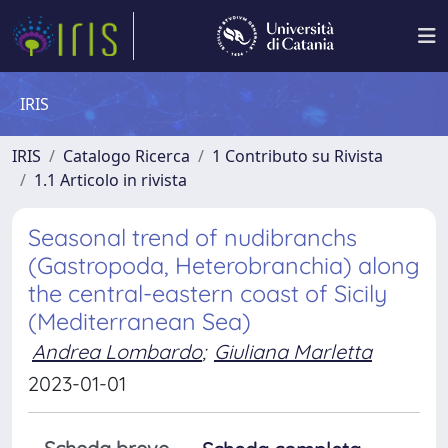
IRIS
IRIS
Catalogo Ricerca
1 Contributo su Rivista
1.1 Articolo in rivista
Seasonal trend of nudibranchs
(Gastropoda, Heterobranchia) along
the central-eastern coast of Sicily
(Mediterranean Sea)
Andrea Lombardo
;
Giuliana Marletta
2023-01-01