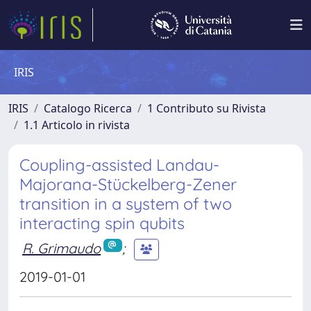
IRIS
IRIS
Catalogo Ricerca
1 Contributo su Rivista
1.1 Articolo in rivista
Coupling-assisted Landau-
Majorana-Stückelberg-Zener
transition in a system of two
interacting spin qubits
R. Grimaudo
;
2019-01-01