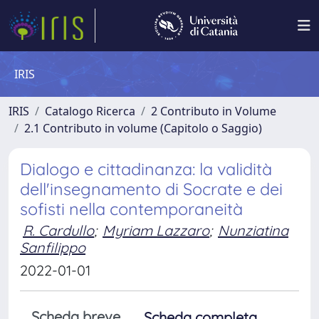
IRIS
IRIS
Catalogo Ricerca
2 Contributo in Volume
2.1 Contributo in volume (Capitolo o Saggio)
Dialogo e cittadinanza: la validità
dell'insegnamento di Socrate e dei
sofisti nella contemporaneità
R. Cardullo
;
Myriam Lazzaro
;
Nunziatina
Sanfilippo
2022-01-01
Scheda breve
Scheda completa