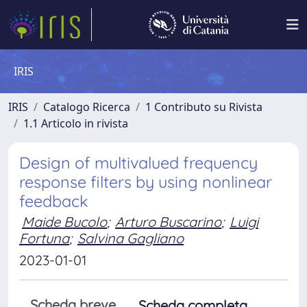
IRIS
IRIS
Catalogo Ricerca
1 Contributo su Rivista
1.1 Articolo in rivista
Design of multivalued frequency
response filters by using nonlinear
feedback
Maide Bucolo
;
Arturo Buscarino
;
Luigi
Fortuna
;
Salvina Gagliano
2023-01-01
Scheda breve
Scheda completa