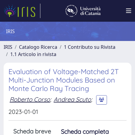
IRIS
IRIS
Catalogo Ricerca
1 Contributo su Rivista
1.1 Articolo in rivista
Evaluation of Voltage-Matched 2T
Multi-Junction Modules Based on
Monte Carlo Ray Tracing
Roberto Corso
;
Andrea Scuto
;
2023-01-01
Scheda breve
Scheda completa