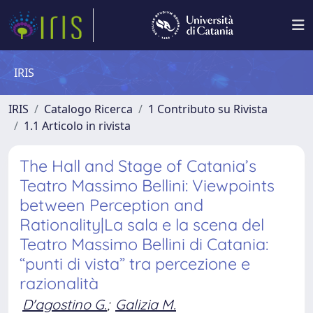
IRIS
IRIS
Catalogo Ricerca
1 Contributo su Rivista
1.1 Articolo in rivista
The Hall and Stage of Catania’s
Teatro Massimo Bellini: Viewpoints
between Perception and
Rationality|La sala e la scena del
Teatro Massimo Bellini di Catania:
“punti di vista” tra percezione e
razionalità
D'agostino G.
;
Galizia M.