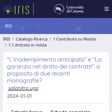
IRIS
IRIS
Catalogo Ricerca
1 Contributo su Rivista
1.1 Articolo in rivista
“L’inadempimento anticipato” e “La
garanzia nel diritto dei contratti”: a
proposito di due recenti
monografie?
salanitro ugo
2024-01-01