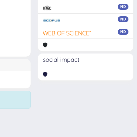
ND
ND
ND
social impact