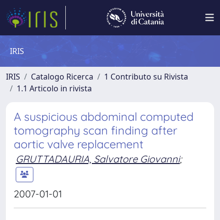
IRIS
IRIS
Catalogo Ricerca
1 Contributo su Rivista
1.1 Articolo in rivista
A suspicious abdominal computed
tomography scan finding after
aortic valve replacement
GRUTTADAURIA, Salvatore Giovanni
;
2007-01-01