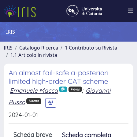
IRIS
IRIS
Catalogo Ricerca
1 Contributo su Rivista
1.1 Articolo in rivista
An almost fail-safe a-posteriori
limited high-order CAT scheme
Emanuele Macca
;
Giovanni
Primo
Russo
Ultimo
2024-01-01
Scheda breve
Scheda completa