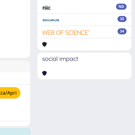
ND
35
34
social impact
za/Apri