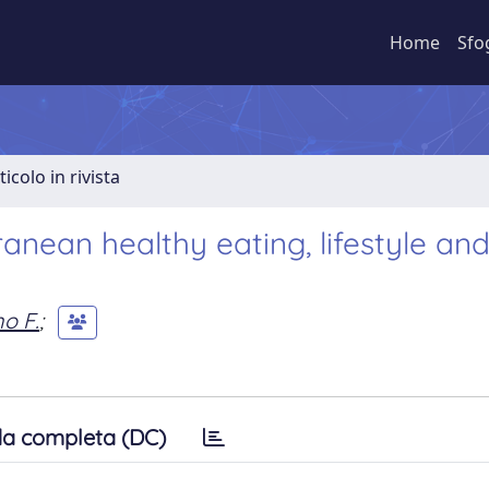
Home
Sfo
ticolo in rivista
ranean healthy eating, lifestyle an
o F.
;
a completa (DC)