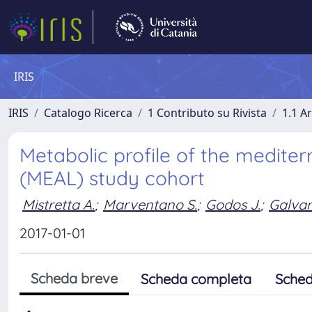
IRIS
IRIS
Catalogo Ricerca
1 Contributo su Rivista
1.1 Ar
Metabolic profile of the mediter
(MEAL) study cohort
Mistretta A.
;
Marventano S.
;
Godos J.
;
Galvan
2017-01-01
Scheda breve
Scheda completa
Sched