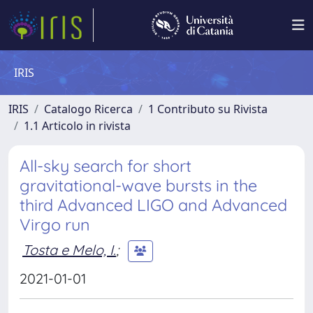
IRIS
IRIS
Catalogo Ricerca
1 Contributo su Rivista
1.1 Articolo in rivista
All-sky search for short
gravitational-wave bursts in the
third Advanced LIGO and Advanced
Virgo run
Tosta e Melo, I.
;
2021-01-01