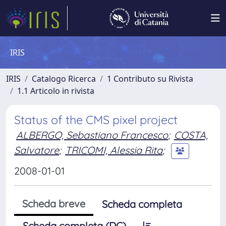
IRIS
IRIS
Catalogo Ricerca
1 Contributo su Rivista
1.1 Articolo in rivista
Status of the CMS pixel project
ALBERGO, Sebastiano Francesco
;
COSTA,
Salvatore
;
TRICOMI, Alessia Rita
;
2008-01-01
Scheda breve
Scheda completa
Scheda completa (DC)