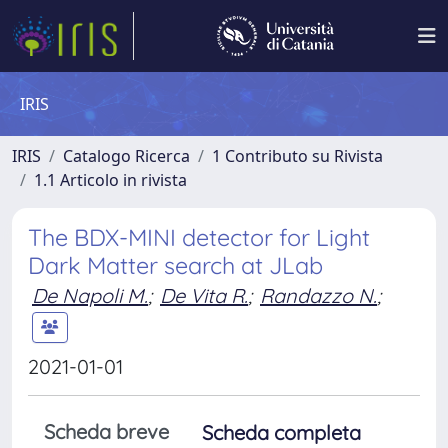
IRIS
IRIS
Catalogo Ricerca
1 Contributo su Rivista
1.1 Articolo in rivista
The BDX-MINI detector for Light
Dark Matter search at JLab
De Napoli M.
;
De Vita R.
;
Randazzo N.
;
2021-01-01
Scheda breve
Scheda completa