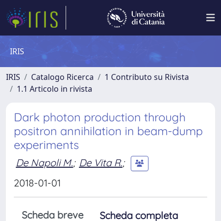
IRIS
IRIS
Catalogo Ricerca
1 Contributo su Rivista
1.1 Articolo in rivista
Dark photon production through
positron annihilation in beam-dump
experiments
De Napoli M.
;
De Vita R.
;
2018-01-01
Scheda breve
Scheda completa