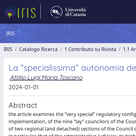
IRIS
IRIS
Catalogo Ricerca
1 Contributo su Rivista
1.1 Ar
La “specialissima” autonomia dell
Attilio Luigi Maria Toscano
2024-01-01
Abstract
the article examines the “very special” regulatory confi
implementation, of the nine “lay” councilors of the Coun
of two regional (and detached) sections of the Council of