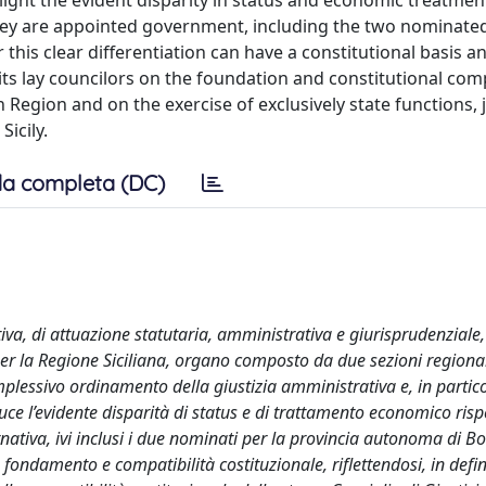
ighlight the evident disparity in status and economic treatmen
they are appointed government, including the two nominated
his clear differentiation can have a constitutional basis a
 its lay councilors on the foundation and constitutional comp
ian Region and on the exercise of exclusively state functions, 
Sicily.
a completa (DC)
iva, di attuazione statutaria, amministrativa e giurisprudenziale,
 per la Regione Siciliana, organo composto da due sezioni regional
complessivo ordinamento della giustizia amministrativa e, in partico
ce l’evidente disparità di status e di trattamento economico risp
ernativa, ivi inclusi i due nominati per la provincia autonoma di B
fondamento e compatibilità costituzionale, riflettendosi, in defini