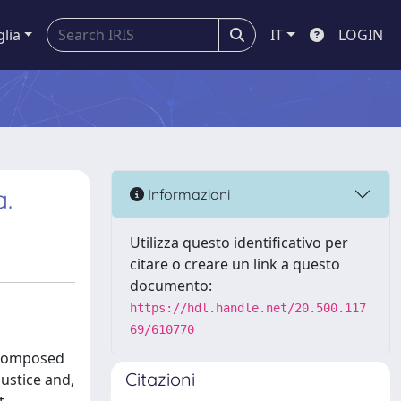
glia
IT
LOGIN
a.
Informazioni
Utilizza questo identificativo per
citare o creare un link a questo
documento:
https://hdl.handle.net/20.500.117
69/610770
y composed
Citazioni
justice and,