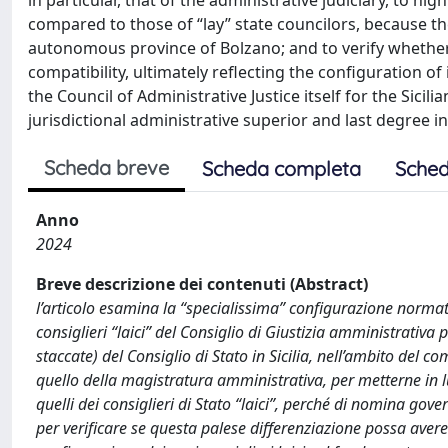
in particular, that of the administrative judiciary, to h
compared to those of “lay” state councilors, because 
autonomous province of Bolzano; and to verify whether t
compatibility, ultimately reflecting the configuration of
the Council of Administrative Justice itself for the Sicil
jurisdictional administrative superior and last degree in 
Scheda breve
Scheda completa
Sched
Anno
2024
Breve descrizione dei contenuti (Abstract)
l’articolo esamina la “specialissima” configurazione normat
consiglieri “laici” del Consiglio di Giustizia amministrativa
staccate) del Consiglio di Stato in Sicilia, nell’ambito del 
quello della magistratura amministrativa, per metterne in lu
quelli dei consiglieri di Stato “laici”, perché di nomina gov
per verificare se questa palese differenziazione possa avere 