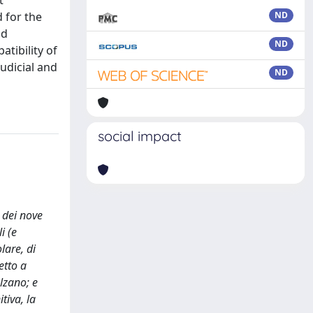
t
 for the
ND
nd
ND
atibility of
judicial and
ND
social impact
 dei nove
i (e
lare, di
etto a
olzano; e
tiva, la