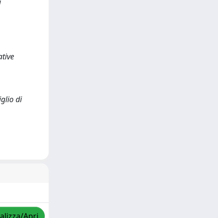
a
ative
glio di
alizza/Apri