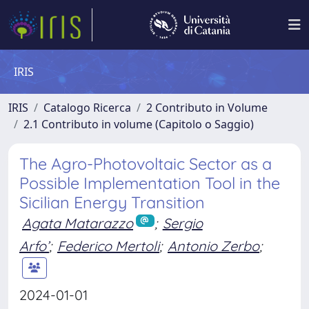
IRIS
IRIS
Catalogo Ricerca
2 Contributo in Volume
2.1 Contributo in volume (Capitolo o Saggio)
The Agro-Photovoltaic Sector as a
Possible Implementation Tool in the
Sicilian Energy Transition
Agata Matarazzo
;
Sergio
Arfo’
;
Federico Mertoli
;
Antonio Zerbo
;
2024-01-01