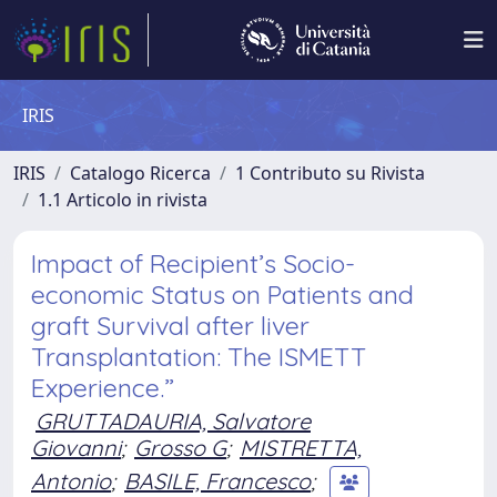
IRIS
IRIS
Catalogo Ricerca
1 Contributo su Rivista
1.1 Articolo in rivista
Impact of Recipient’s Socio-
economic Status on Patients and
graft Survival after liver
Transplantation: The ISMETT
Experience.”
GRUTTADAURIA, Salvatore
Giovanni
;
Grosso G
;
MISTRETTA,
Antonio
;
BASILE, Francesco
;