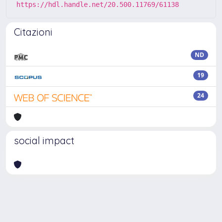
https://hdl.handle.net/20.500.11769/61138
Citazioni
ND
19
24
social impact
Powered by
IRIS
-
about IRIS
-