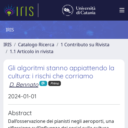
IRIS
IRIS
Catalogo Ricerca
1 Contributo su Rivista
1.1 Articolo in rivista
Gli algoritmi stanno appiattendo la
cultura: i rischi che corriamo
D. Bennato
Primo
2024-01-01
Abstract
Dall’osservazione dei pianisti negli aeroporti, una
riflessione sull’influenza dei social sulla cultura.