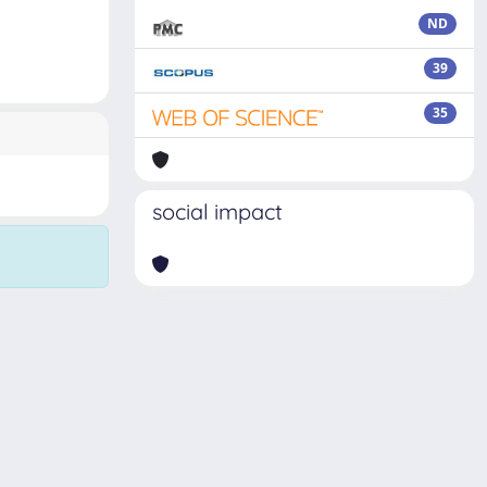
ND
39
35
social impact