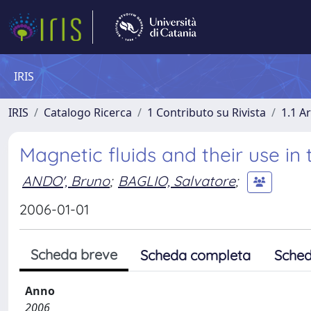
IRIS
IRIS
Catalogo Ricerca
1 Contributo su Rivista
1.1 Ar
Magnetic fluids and their use in
ANDO', Bruno
;
BAGLIO, Salvatore
;
2006-01-01
Scheda breve
Scheda completa
Sched
Anno
2006