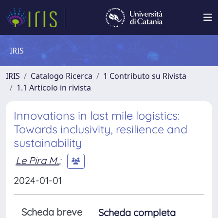
IRIS
IRIS
Catalogo Ricerca
1 Contributo su Rivista
1.1 Articolo in rivista
Innovations in last mile logistics:
Towards inclusivity, resilience and
sustainability
Le Pira M.
;
2024-01-01
Scheda breve
Scheda completa